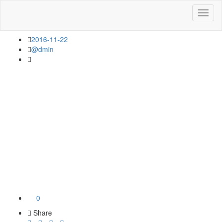
2
2016-11-22
@dmin
0
Share