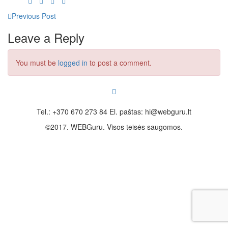
Previous Post
Leave a Reply
You must be
logged in
to post a comment.
Tel.: +370 670 273 84 El. paštas: hi@webguru.lt
©2017. WEBGuru. Visos teisės saugomos.
saskaita
rekini
invoice
komerciālā piedāvājuma veidne
bezmaksas kontu ģenerators
2024 gada darba dienu
kalendārs