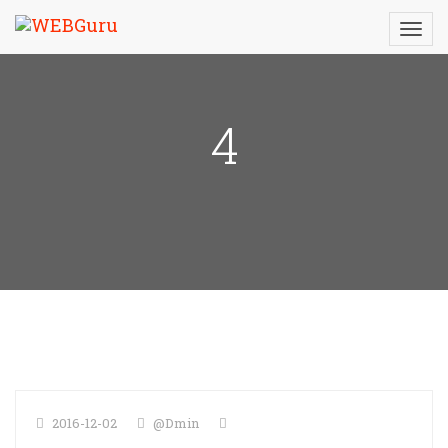
4
2016-12-02
@dmin