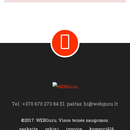
Tel.: +370 670 273 84 El. paštas: hi@webguru.lt
©2017. WEBGuru. Visos teisės saugomos.
saskaita
rekini
invoice
komerciālā