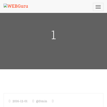
1
2016-12-01
@dmin