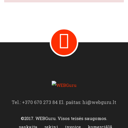
Tel.: +370 670 273 84 El. paštas: hi@webguru.lt
©2017. WEBGuru. Visos teisės saugomos.
saskaita
rekini
invoice
komerciālā