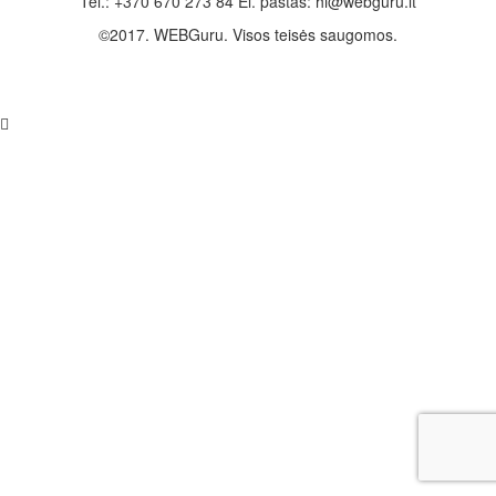
Tel.: +370 670 273 84 El. paštas: hi@webguru.lt
©2017. WEBGuru. Visos teisės saugomos.
saskaita
rekini
invoice
komerciālā piedāvājuma veidne
bezmaksas kontu ģenerators
2024 gada darba dienu
kalendārs