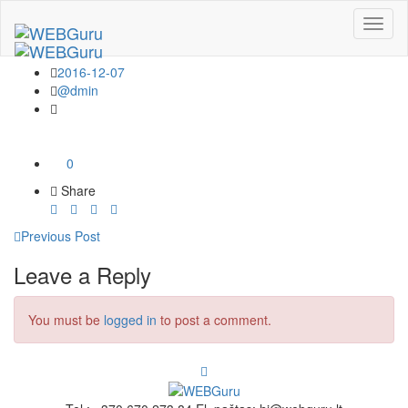
aliejus_1_x300-143×300
2016-12-07
@dmin
0
Share
Previous Post
Leave a Reply
You must be
logged in
to post a comment.