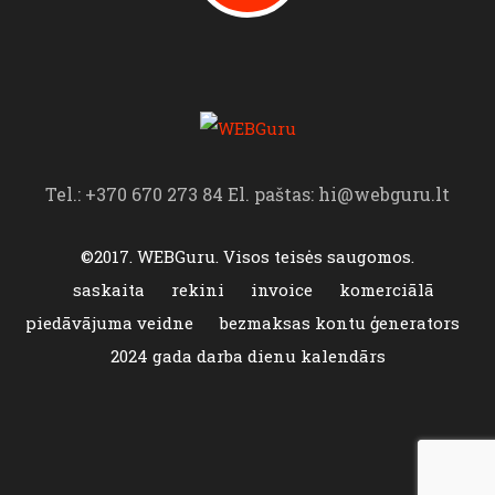
Tel.: +370 670 273 84 El. paštas: hi@webguru.lt
©2017. WEBGuru. Visos teisės saugomos.
saskaita
rekini
invoice
komerciālā
piedāvājuma veidne
bezmaksas kontu ģenerators
2024 gada darba dienu kalendārs