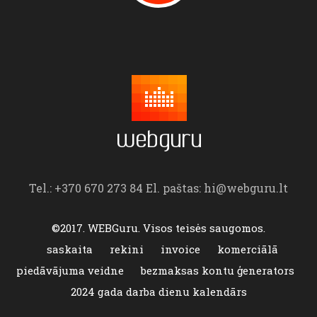
Tel.: +370 670 273 84 El. paštas: hi@webguru.lt
©2017. WEBGuru. Visos teisės saugomos.
saskaita
rekini
invoice
komerciālā
piedāvājuma veidne
bezmaksas kontu ģenerators
2024 gada darba dienu kalendārs